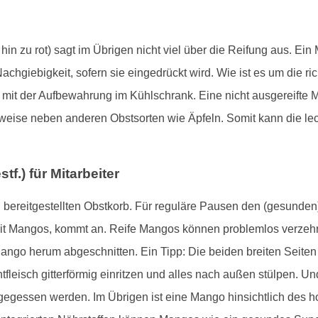
n zu rot) sagt im Übrigen nicht viel über die Reifung aus. Ein
 Nachgiebigkeit, sofern sie eingedrückt wird. Wie ist es um die r
en mit der Aufbewahrung im Kühlschrank. Eine nicht ausgereift
weise neben anderen Obstsorten wie Äpfeln. Somit kann die le
f.) für Mitarbeiter
nen bereitgestellten Obstkorb. Für reguläre Pausen den (gesund
it Mangos, kommt an. Reife Mangos können problemlos verzehrt
ango herum abgeschnitten. Ein Tipp: Die beiden breiten Seite
leisch gitterförmig einritzen und alles nach außen stülpen. U
fgegessen werden. Im Übrigen ist eine Mango hinsichtlich des 