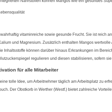
ntegrierten Nährstoffen können Mangos wie ein gesundes Supe
wahrhaftig vitaminreiche sowie gesunde Frucht. Sie ist reich 
Kalium und Magnesium. Zusätzlich enthalten Mangos wertvolle An
e Inhaltsstoffe können darüber hinaus Erkrankungen im Bereic
tzuckerspiegel regulieren und diesen stabilisieren, sofern si
vation für alle Mitarbeiter
ine tolle Idee, um Arbeitnehmer täglich am Arbeitsplatz zu erf
ch. Der Obstkorb in Werther (Westf.) bietet zahlreiche Vorteile