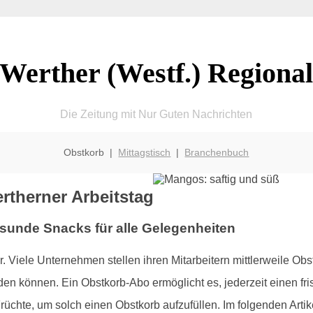
Werther (Westf.) Regiona
Die Zeitung mit Nur Guten Nachrichten
Obstkorb |
Mittagstisch
|
Branchenbuch
therner Arbeitstag
esunde Snacks für alle Gelegenheiten
er. Viele Unternehmen stellen ihren Mitarbeitern mittlerweile Obs
n können. Ein Obstkorb-Abo ermöglicht es, jederzeit einen f
Früchte, um solch einen Obstkorb aufzufüllen. Im folgenden Arti